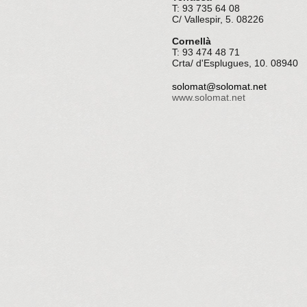
T: 93 735 64 08
C/ Vallespir, 5. 08226
Cornellà
T: 93 474 48 71
Crta/ d'Esplugues, 10. 08940
solomat@solomat.net
www.solomat.net