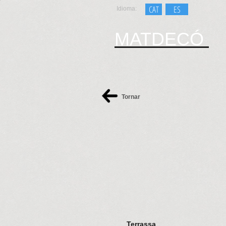
CAT
ES
Idioma:
MATDECÓ
Tornar
Terrassa